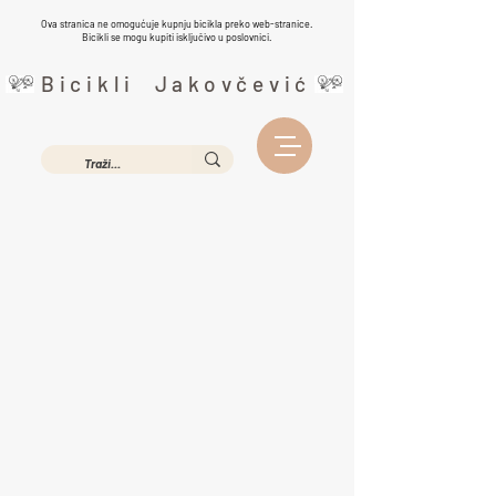
Ova stranica ne omogućuje kupnju bicikla preko web-stranice.
Bicikli se mogu kupiti isključivo u poslovnici.
Bicikli Jakovčević