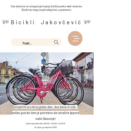
Ova stranica ne omogućuje kupnju bicikla preko web-stranice.
Bicikli se mogu kupiti isključivo u poslovnici.
Bicikli Jakovčević
Iznajmite bicikl na jedan dan, dva dana ili više -
koliko god da Vam je potrebno da istražite ljepote
naše Slavonije!
cijena za jedan dan (08:
00 - 20:00) = 20,00
€
(u cijenu je uključen PDV)