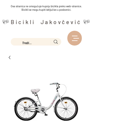
Ova stranica ne omogućuje kupnju bicikla preko web-stranice.
Bicikli se mogu kupiti isključivo u poslovnici.
Bicikli Jakovčević