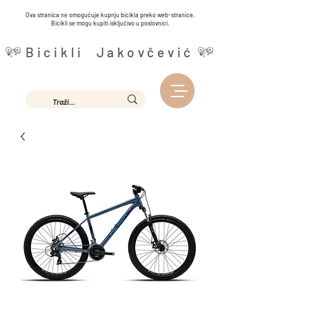
Ova stranica ne omogućuje kupnju bicikla preko web-stranice.
Bicikli se mogu kupiti isključivo u poslovnici.
Bicikli Jakovčević