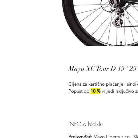
Mayo XC Tour D 19'' 29''
Cijena za kartično plaćanje i sindi
Popust od
10 %
vrijedi isključivo 
INFO o biciklu
Proizvođač:
Mayo Liberty s.r.o., S