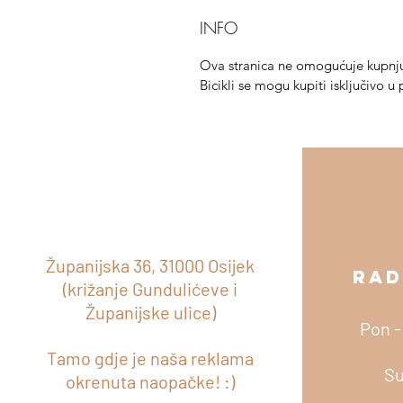
INFO
Ova stranica ne omogućuje kupnju
Bicikli se mogu kupiti isključivo u 
Županijska 36, 31000 Osijek
RAD
ADRESA
(križanje Gundulićeve i
Županijske ulice)
Pon -
Tamo gdje je naša reklama
Su
okrenuta naopačke! :)