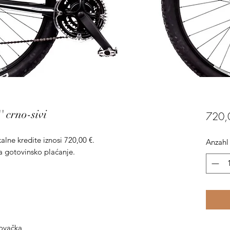
 crno-sivi
720,
kalne kredite iznosi 720,00 €.
Anzahl
za gotovinsko plaćanje.
lovačka