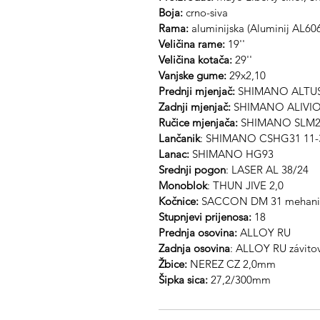
Boja:
crno-siva
Rama:
aluminijska (Aluminij AL60
Veličina rame:
19''
Veličina kotača:
29''
Vanjske gume:
29x2,10
Prednji mjenjač:
SHIMANO ALTU
Zadnji mjenjač:
SHIMANO ALIVI
Ručice mjenjača:
SHIMANO SLM2
Lančanik
: SHIMANO CSHG31 11-
Lanac:
SHIMANO HG93
Srednji pogon
: LASER AL 38/24
Monoblok
: THUN JIVE 2,0
Kočnice:
SACCON DM 31 mehaničk
Stupnjevi prijenosa:
18
Prednja osovina:
ALLOY RU
Zadnja osovina
: ALLOY RU závito
Žbice:
NEREZ CZ 2,0mm
Šipka sica:
27,2/300mm