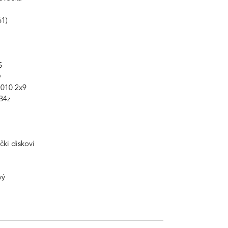
61)
S
O
010 2x9
34z
i diskovi
vý