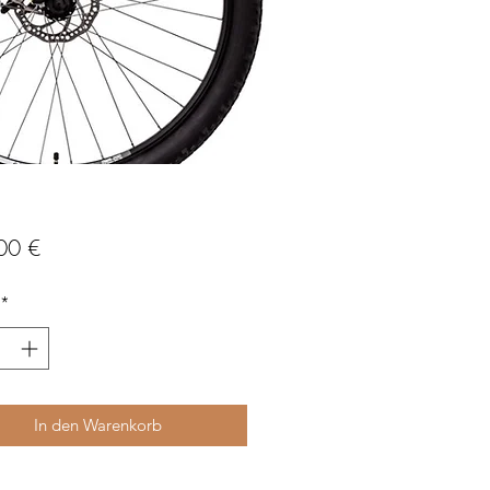
Preis
00 €
*
In den Warenkorb