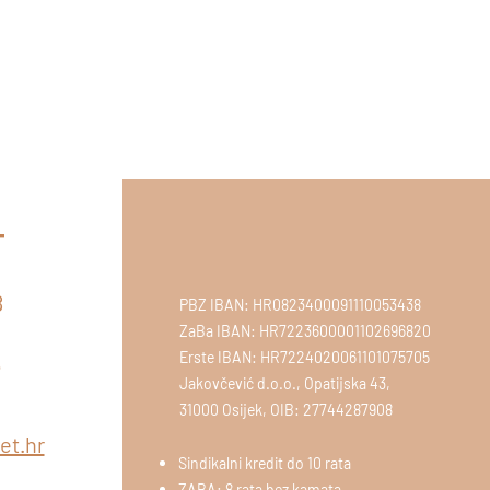
t
8
PBZ IBAN: HR0823400091110053438
ZaBa IBAN: HR7223600001102696820
T
Erste IBAN: HR7224020061101075705
5
Jakovčević d.o.o., Opatijska 43,
31000 Osijek, OIB: 27744287908
et.hr
Sindikalni kredit do 10 rata
ZABA: 8 rata bez kamata