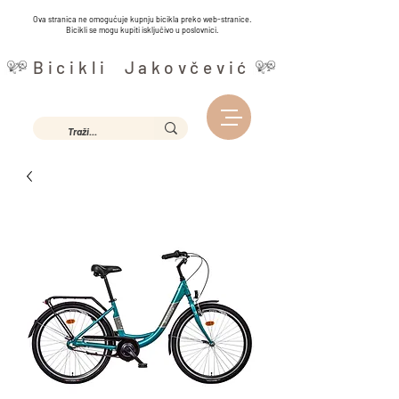
Ova stranica ne omogućuje kupnju bicikla preko web-stranice.
Bicikli se mogu kupiti isključivo u poslovnici.
Bicikli Jakovčević