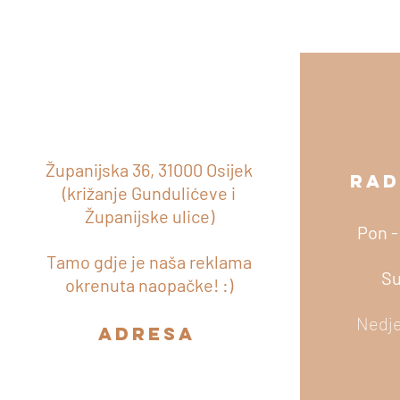
Županijska 36, 31000 Osijek
RAD
ADRESA
(križanje Gundulićeve i
Županijske ulice)
Pon -
Tamo gdje je naša reklama
Su
okrenuta naopačke! :)
Nedje
adresa