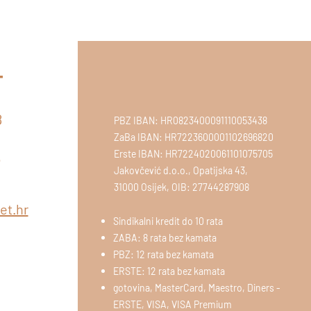
t
8
PBZ IBAN: HR0823400091110053438
ZaBa IBAN: HR7223600001102696820
T
Erste IBAN: HR7224020061101075705
5
Jakovčević d.o.o., Opatijska 43,
31000 Osijek, OIB: 27744287908
et.hr
Sindikalni kredit do 10 rata
ZABA: 8 rata bez kamata
PBZ: 12 rata bez kamata
ERSTE: 12 rata bez kamata
gotovina, MasterCard, Maestro, Diners -
ERSTE, VISA, VISA Premium