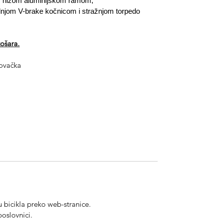
" s nižom aluminijskom ramom,
dnjom V-brake kočnicom i stražnjom torpedo
košara.
Slovačka
 bicikla preko web-stranice.
poslovnici.