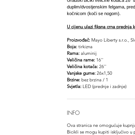
Gradski bicikl veličine kotača 26
duplim/dvostjenskim felgama, pre
kočnicom (koči se nogom).
U cijenu ulazi fiksna crna prednja 
Proizvođač:
Mayo Liberty s.r.o., 
Boja:
tirkizna
Rama:
aluminij
Veličina rame:
16''
Veličina kotača:
26''
Vanjske gume:
26x1,50
Brzine:
bez brzina / 1
Svjetla:
LED (prednje i zadnje)
INFO
Ova stranica ne omogućuje kupnju
Bicikli se mogu kupiti isključivo u 