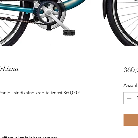
irkizna
360,
Anzahl
anje i sindikalne kredite iznosi 360,00 €.