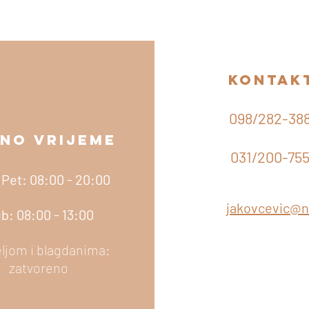
kontak
098/282-38
NO VRIJEME
KONTAK
031/200-75
 Pet: 08:00 - 20:00
jakovcevic@n
b: 08:00 - 13:00
ljom i blagdanima:
zatvoreno