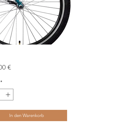
Preis
00 €
*
In den Warenkorb