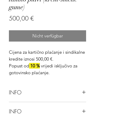
gume)
Preis
500,00 €
Nicht verfügbar
Cijena za kartično plaćanje i sindikalne
kredite iznosi 500,00 €.
Popust od
10 %
vrijedi isključivo za
gotovinsko plaćanje.
INFO
Proizvođač:
Green Bike Poland -
INFO
Poljska
Ova stranica ne omogućuje kupnju
Boja:
plavi
bicikla preko web-stranice.