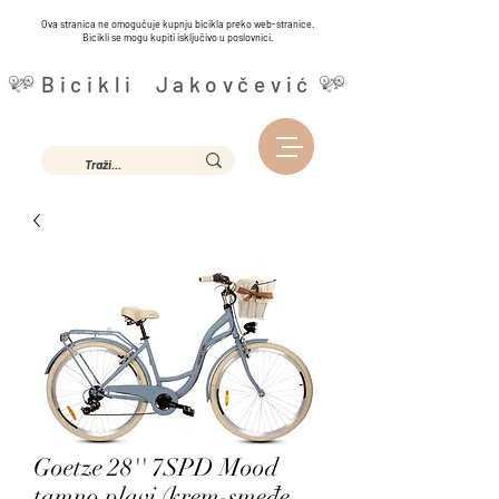
Ova stranica ne omogućuje kupnju bicikla preko web-stranice.
Bicikli se mogu kupiti isključivo u poslovnici.
Bicikli Jakovčević
Goetze 28'' 7SPD Mood
tamno plavi (krem-smeđe