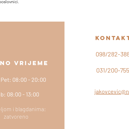
poslovnici.
kontak
098/282-38
NO VRIJEME
KONTAK
031/200-75
 Pet: 08:00 - 20:00
jakovcevic@n
b: 08:00 - 13:00
ljom i blagdanima:
zatvoreno