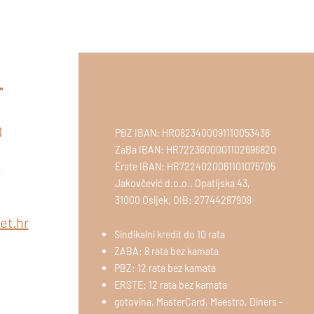
t
8
PBZ IBAN: HR0823400091110053438
ZaBa IBAN: HR7223600001102696820
T
Erste IBAN: HR7224020061101075705
5
Jakovčević d.o.o., Opatijska 43,
31000 Osijek, OIB: 27744287908
et.hr
Sindikalni kredit do 10 rata
ZABA: 8 rata bez kamata
PBZ: 12 rata bez kamata
ERSTE: 12 rata bez kamata
gotovina, MasterCard, Maestro, Diners -