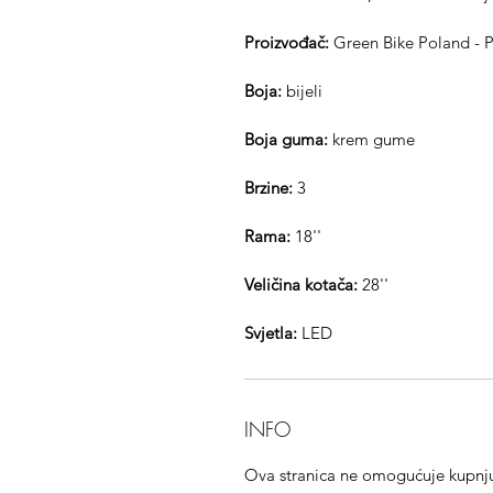
Proizvođač:
Green Bike Poland - P
Boja:
bijeli
Boja guma:
krem
gume
Brzine:
3
Rama:
18''
Veličina kotača:
28''
Svjetla:
LED
INFO
Ova stranica ne omogućuje kupnju