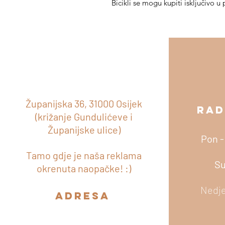
Bicikli se mogu kupiti isključivo u 
Županijska 36, 31000 Osijek
RAD
ADRESA
(križanje Gundulićeve i
Županijske ulice)
Pon -
Tamo gdje je naša reklama
Su
okrenuta naopačke! :)
Nedje
adresa