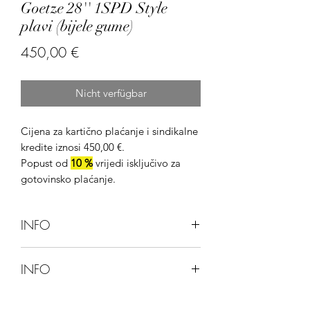
Goetze 28'' 1SPD Style
plavi (bijele gume)
Preis
450,00 €
Nicht verfügbar
Cijena za kartično plaćanje i sindikalne
kredite iznosi 450,00 €.
Popust od
10 %
vrijedi isključivo za
gotovinsko plaćanje.
INFO
Ova stranica ne omogućuje kupnju
INFO
bicikla preko web-stranice.
Bicikli se mogu kupiti isključivo u
Bicikl je trenutno nedostupan.
poslovnici.