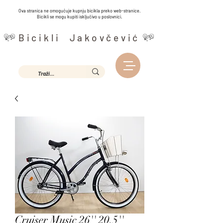
Ova stranica ne omogućuje kupnju bicikla preko web-stranice.
Bicikli se mogu kupiti isključivo u poslovnici.
Bicikli Jakovčević
Cruiser Music 26'' 20,5''