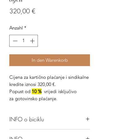
Preis
320,00 €
Anzahl
*
In den Warenkorb
Cijena za kartično plaćanje i sindikalne
kredite iznosi 320,00 €.
Popust od
10 %
vrijedi isključivo
za gotovinsko plaćanje.
INFO o biciklu
Bicikl u ''cruiser'' stilu veličine kotača
INFO