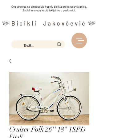
Ova stranica ne omogućuje kupnju bicikla preko web-stranice.
Bicikli se mogu kupiti isključivo u poslovnici.
Bicikli Jakovčević
Cruiser Folk 26'' 18" 1SPD
bijeli