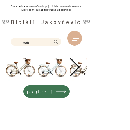
Ova stranica ne omogućuje kupnju bicikla preko web-stranice.
Bicikli se mogu kupiti isključivo u poslovnici.
Bicikli Jakovčević
pogledaj